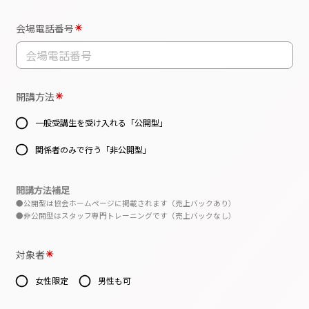
乙は1～5項までを計算し、甲への支払い分がある
場合には、開講月の翌月末日までに甲の指定する
金融機関口座へ振り込む。
相殺できず、甲から乙への支払い分がある場合に
は、開講月の翌月末日までに乙の指定する金融機
関口座へ振り込む。
【注意事項】
甲乙ともに双方の承諾なくして、本契約に基づく
権利義務を第三者に譲渡してはならない。
甲は乙が、テキスト・制作物・商標など、講座内
容の全てにおいて、知的所有権を一切放棄してい
ないことを十分理解する。
また講座の録音・録画・写真撮影・第三者の見学
も不可とし、甲はこれを遵守する。
不正使用や流用を厳格に防止するため、また円滑