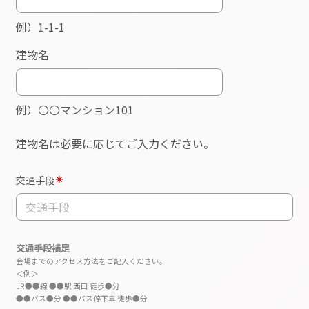
■キャンセルについて
天災など特別な事由を除いて、本契約後のキャン
セルはできないものとする。
■代金のお支払いについて
本契約の料金は以下のように計算する。
1）受講者の申込受付と受講料の集金は乙が行
う。
2）早割価格受講者2名分までの料金は甲が本申込
後7日以内に乙へ支払う。
3）受講者3名以上の売上分から30％を甲に支払
う。但し、公開型にて実施の場合に限る。
4）ハンモック貸出し料は1本あたり税別2000円/
日 とする。
5）打ち合わせ往復交通費と開講期間中の講師の
往復交通費と宿泊費の実費分は甲が負担する。