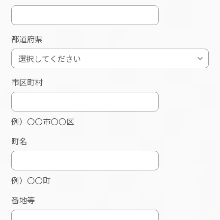
・屋内施設で天井高2.5m以上あること
・1人あたり前後1.8m左右1.0m以上の間隔があ
ること
・エアリアルヨガ用ハンモックの取り付けが可能
であること
・天井強度や安全性については問題ないことを保
証できること
・人数分のヨガマットやハンモックが用意されて
いること（ハンモックについては販売や有料貸出
もあります）
・公共の交通手段があること（なければ送迎が可
能であること）
・受講生以外の方の出入りや見学ができない環
境、録音録画がされていない設備であること
・初日に限り、会場内の受付スタッフを1名用意
できること（受講者兼任も可）