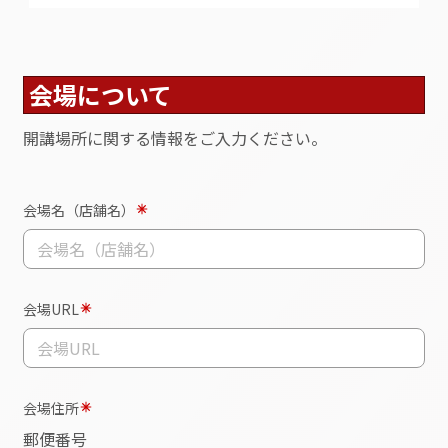
することを目的とする。
本契約の履行にあたっては、甲乙ともに双方の信
用を毀損する行為のないように誠意と責任をもっ
て、その業務を遂行するものとする。
【契約内容】
乙は甲が用意した会場へ講師を派遣し、既定の講
座を開講する。
契約にあたっては、本フォームに入力した内容を
以って締結する。
設備や代金の支払いについては以下の通りとす
る。
■会場設備について
会場については以下開講条件を満たす会場を甲が
用意する。