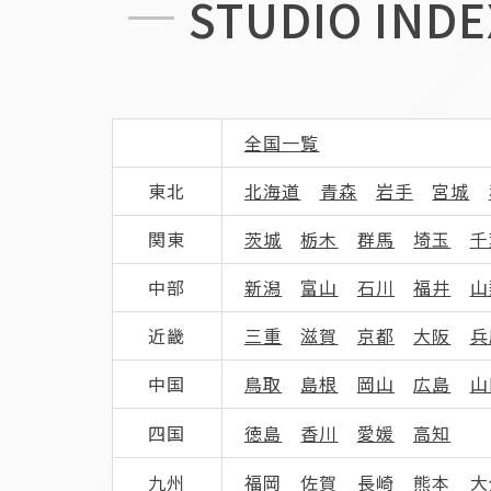
STUDIO INDE
全国一覧
東北
北海道
青森
岩手
宮城
関東
茨城
栃木
群馬
埼玉
千
中部
新潟
富山
石川
福井
山
近畿
三重
滋賀
京都
大阪
兵
中国
鳥取
島根
岡山
広島
山
四国
徳島
香川
愛媛
高知
九州
福岡
佐賀
長崎
熊本
大