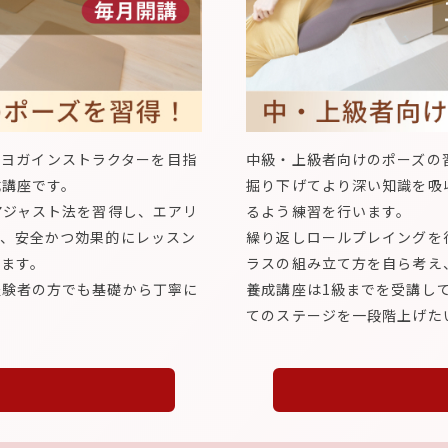
アルヨガインストラクターを目指
中級・上級者向けのポーズの習
成講座です。
掘り下げてより深い知識を吸
アジャスト法を習得し、エアリ
るよう練習を行います。
け、安全かつ効果的にレッスン
繰り返しロールプレイングを
ます。
ラスの組み立て方を自ら考え
経験者の方でも基礎から丁寧に
養成講座は1級までを受講し
てのステージを一段階上げた