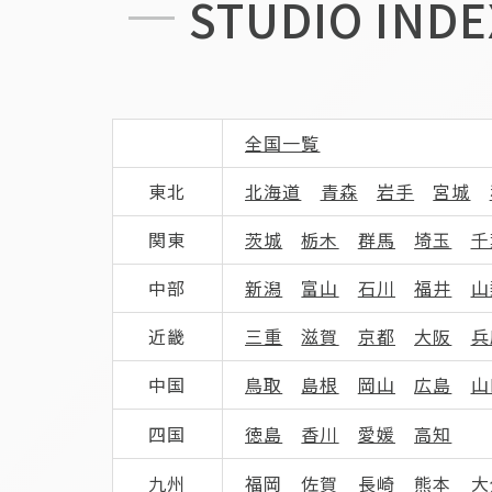
STUDIO INDE
全国一覧
東北
北海道
青森
岩手
宮城
関東
茨城
栃木
群馬
埼玉
千
中部
新潟
富山
石川
福井
山
近畿
三重
滋賀
京都
大阪
兵
中国
鳥取
島根
岡山
広島
山
四国
徳島
香川
愛媛
高知
九州
福岡
佐賀
長崎
熊本
大